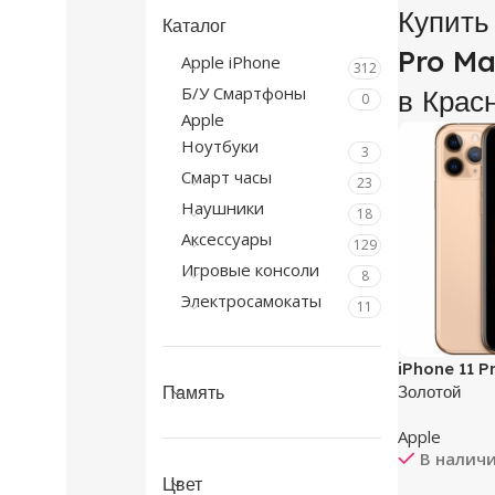
Купить
Каталог
Pro Ma
Apple iPhone
312
Б/У Смартфоны
в Крас
0
Apple
Ноутбуки
3
Смарт часы
23
Наушники
18
Аксессуары
129
Игровые консоли
8
Электросамокаты
11
iPhone 11 
Память
Золотой
Apple
В налич
Цвет