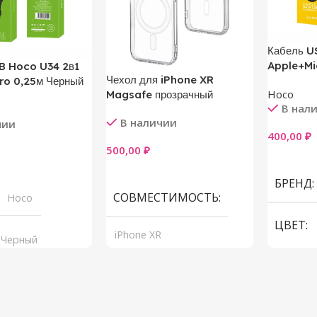
Кабель U
Apple+Mi
B Hoco U34 2в1
Чехол для iPhone XR
ro 0,25м Черный
Hoco
Magsafe прозрачный
В нал
В наличии
чии
400,00
₽
500,00
₽
В Корзи
В Корзину
у
БРЕНД
СОВМЕСТИМОСТЬ
Hoco
ЦВЕТ
iPhone XR
Черный