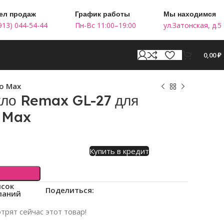
ел продаж
График работы
Мы находимся
913) 044-54-44
Пн-Вс 11:00–19:00
ул.Затонская, д.5
0,00
₽
ro Max
кло Remax GL-27 для
o Max
Купить в кредит
исок
Поделиться:
ланий
трят сейчас этот товар!