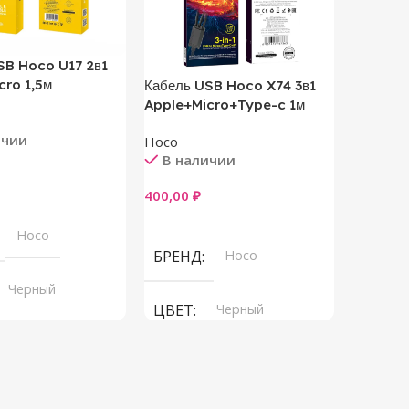
SB Hoco U17 2в1
cro 1,5м
Кабель USB Hoco X74 3в1
Кабель 
Apple+Micro+Type-c 1м
Apple+M
ичии
Hoco
Hoco
В наличии
В на
400,00
₽
400,00
₽
ну
В Корзину
В Корз
Hoco
БРЕНД
Hoco
БРЕН
Черный
ЦВЕТ
Черный
ЦВЕТ