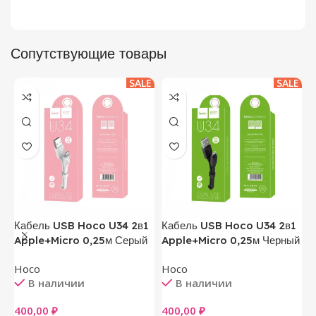
Сопутствующие товары
SALE
SALE
Кабель USB Hoco U34 2в1
Кабель USB Hoco U34 2в1
Ч
Apple+Micro 0,25м Серый
Apple+Micro 0,25м Черный
M
Hoco
Hoco
В наличии
В наличии
5
400,00
₽
400,00
₽