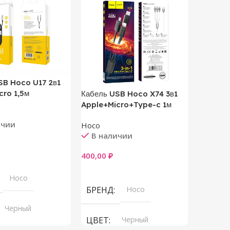
SB Hoco U17 2в1
cro 1,5м
Кабель USB Hoco X74 3в1
Кабель 
Apple+Micro+Type-c 1м
Apple+M
ичии
Hoco
Hoco
В наличии
В на
400,00
₽
400,00
₽
ну
В Корзину
В Корз
Hoco
БРЕНД
Hoco
БРЕН
Черный
ЦВЕТ
Черный
ЦВЕТ