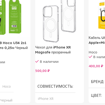
Кабель U
Apple+Mi
B Hoco U34 2в1
Чехол для iPhone XR
ro 0,25м Черный
Hoco
Magsafe прозрачный
В нал
В наличии
чии
400,00
₽
500,00
₽
В Корзи
В Корзину
у
БРЕНД
СОВМЕСТИМОСТЬ
Hoco
ЦВЕТ
iPhone XR
Черный