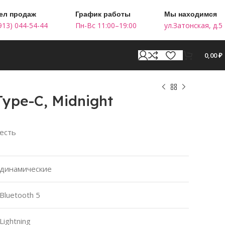
ел продаж
График работы
Мы находимся
913) 044-54-44
Пн-Вс 11:00–19:00
ул.Затонская, д.5
0,00
₽
Type-C, Midnight
есть
динамические
Bluetooth 5
Lightning