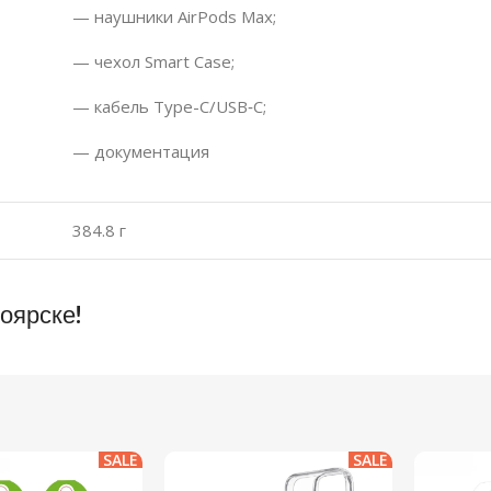
— наушники AirPods Max;
— чехол Smart Case;
— кабель Type-C/USB‑C;
— документация
384.8 г
оярске!
SALE
SALE