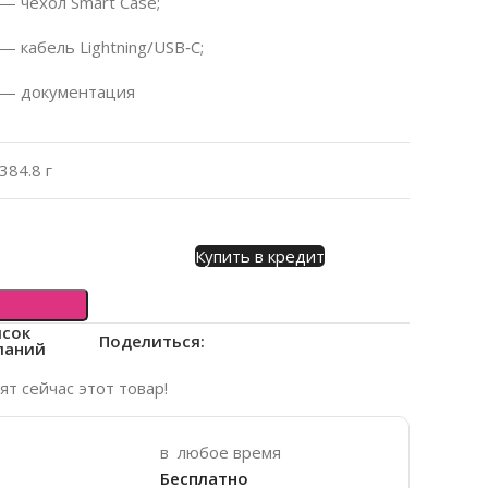
— чехол Smart Case;
— кабель Lightning/USB‑C;
— документация
384.8 г
Купить в кредит
исок
Поделиться:
ланий
т сейчас этот товар!
в любое время
Бесплатно