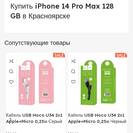
Купить iPhone 14 Pro Max 128
GB в Красноярске
Сопутствующие товары
SALE
SALE
Кабель USB Hoco U34 2в1
Кабель USB Hoco U34 2в1
Ч
Apple+Micro 0,25м Серый
Apple+Micro 0,25м Черный
M