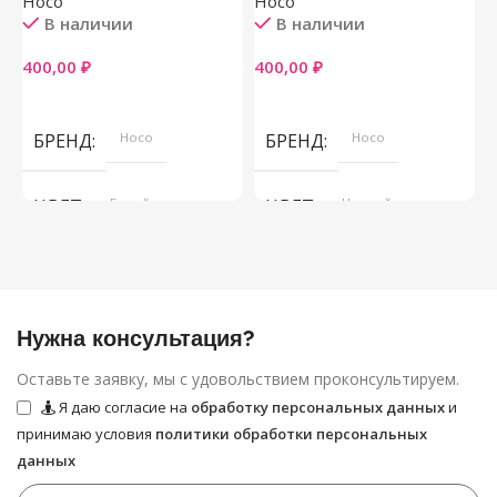
Hoco
Hoco
В наличии
В наличии
5
400,00
₽
400,00
₽
В Корзину
В Корзину
БРЕНД
Hoco
БРЕНД
Hoco
ЦВЕТ
Белый
ЦВЕТ
Черный
Нужна консультация?
Оставьте заявку, мы с удовольствием проконсультируем.
Я даю согласие на
обработку персональных данных
и
принимаю условия
политики обработки персональных
данных