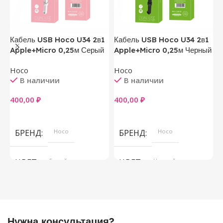
Кабель USB Hoco U34 2в1
Кабель USB Hoco U34 2в1
Ч
Apple+Micro 0,25м Серый
Apple+Micro 0,25м Черный
M
Hoco
Hoco
В наличии
В наличии
5
400,00
₽
400,00
₽
В Корзину
В Корзину
БРЕНД
Hoco
БРЕНД
Hoco
ЦВЕТ
Белый
ЦВЕТ
Черный
Нужна консультация?