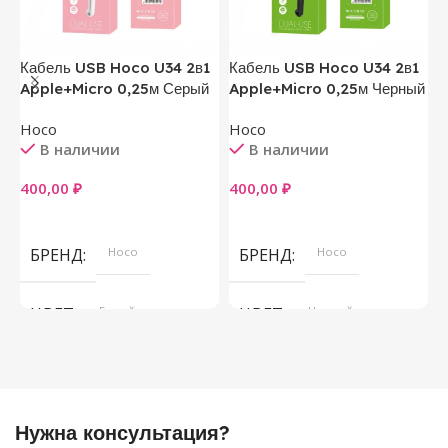
Кабель USB Hoco U34 2в1
Кабель USB Hoco U34 2в1
Ч
Apple+Micro 0,25м Серый
Apple+Micro 0,25м Черный
M
Hoco
Hoco
В наличии
В наличии
5
400,00
₽
400,00
₽
В Корзину
В Корзину
БРЕНД
Hoco
БРЕНД
Hoco
ЦВЕТ
Белый
ЦВЕТ
Черный
Нужна консультация?