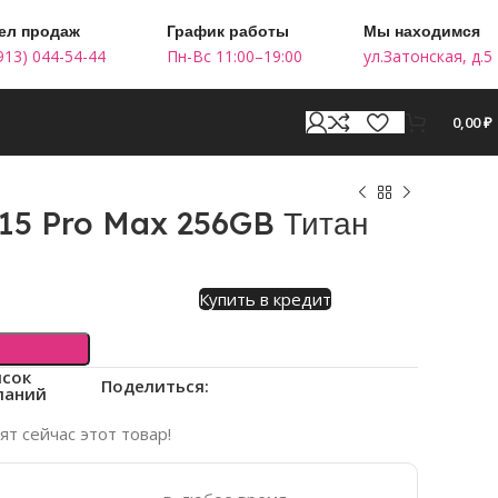
ел продаж
График работы
Мы находимся
913) 044-54-44
Пн-Вс 11:00–19:00
ул.Затонская, д.5
0,00
₽
 15 Pro Max 256GB Титан
Купить в кредит
исок
Поделиться:
ланий
т сейчас этот товар!