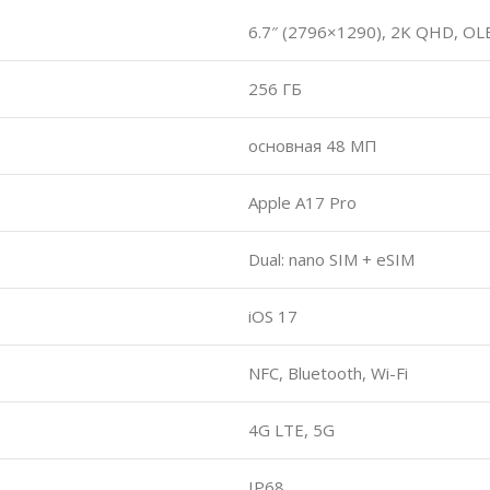
6.7″ (2796×1290), 2K QHD, OL
256 ГБ
основная 48 МП
Apple A17 Pro
Dual: nano SIM + eSIM
iOS 17
NFC, Bluetooth, Wi-Fi
4G LTE, 5G
IP68