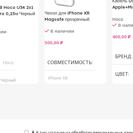
Кабель U
Apple+Mi
B Hoco U34 2в1
Чехол для iPhone XR
ro 0,25м Черный
Hoco
Magsafe прозрачный
В нал
В наличии
чии
400,00
₽
500,00
₽
В Корзи
В Корзину
у
БРЕНД
СОВМЕСТИМОСТЬ
Hoco
ЦВЕТ
iPhone XR
Черный
Я даю согласие на
обработку персональных дан