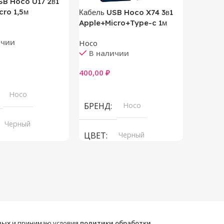
SB Hoco U17 2в1
cro 1,5м
Кабель USB Hoco X74 3в1
Кабель 
Apple+Micro+Type-c 1м
Apple+M
ичии
Hoco
Hoco
В наличии
В на
400,00
₽
400,00
₽
ну
В Корзину
В Корз
Hoco
БРЕНД
Hoco
БРЕН
Черный
ЦВЕТ
Черный
ЦВЕТ
ных
и принимаю условия
политики обработки