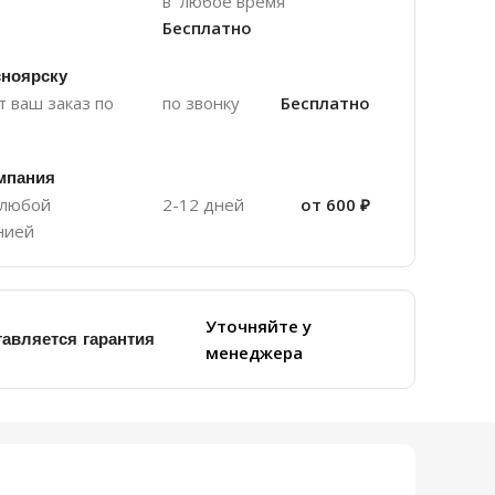
в любое время
Бесплатно
сноярску
 ваш заказ по
по звонку
Бесплатно
мпания
 любой
2-12 дней
от 600 ₽
нией
Уточняйте у
тавляется гарантия
менеджера