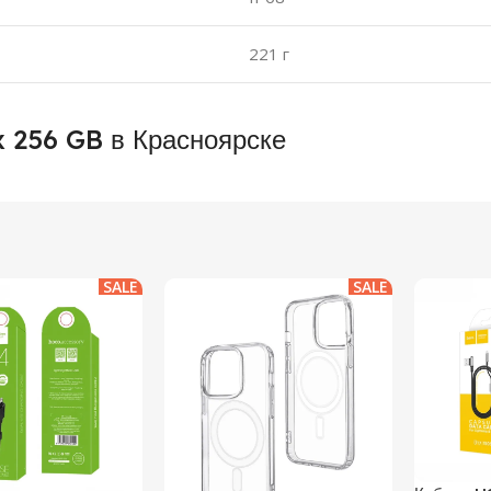
221 г
x 256 GB в Красноярске
SALE
SALE