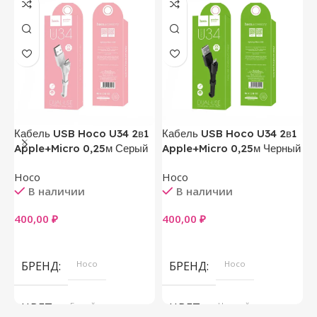
Кабель USB Hoco U34 2в1
Кабель USB Hoco U34 2в1
Ч
Apple+Micro 0,25м Серый
Apple+Micro 0,25м Черный
M
Hoco
Hoco
В наличии
В наличии
5
400,00
₽
400,00
₽
В Корзину
В Корзину
БРЕНД
Hoco
БРЕНД
Hoco
ЦВЕТ
Белый
ЦВЕТ
Черный