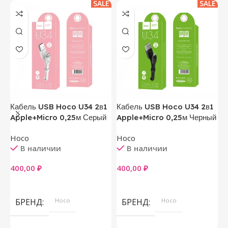
SALE
SALE
Кабель USB Hoco U34 2в1
Кабель USB Hoco U34 2в1
Ч
Apple+Micro 0,25м Серый
Apple+Micro 0,25м Черный
M
Hoco
Hoco
В наличии
В наличии
5
400,00
₽
400,00
₽
В Корзину
В Корзину
БРЕНД
Hoco
БРЕНД
Hoco