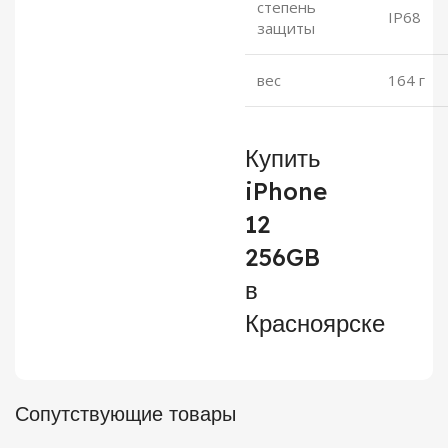
степень
IP68
защиты
вес
164 г
Купить
iPhone
12
256GB
в
Красноярске
Сопутствующие товары