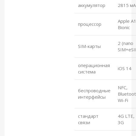
аккумулятор
2815 мА
Apple A
процессор
Bionic
2 (nano
SIM-карты
SIM+eSI
операционная
iOS 14
система
NFC,
беспроводные
Bluetoot
интерфейсы
Wi-Fi
стандарт
4G LTE,
связи
3G