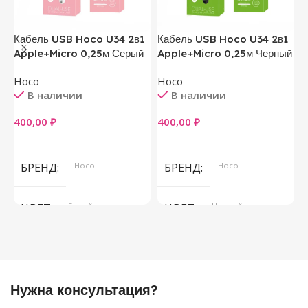
Кабель USB Hoco U34 2в1
Кабель USB Hoco U34 2в1
Ч
Apple+Micro 0,25м Серый
Apple+Micro 0,25м Черный
M
Hoco
Hoco
В наличии
В наличии
5
400,00
₽
400,00
₽
В Корзину
В Корзину
БРЕНД
Hoco
БРЕНД
Hoco
ЦВЕТ
Белый
ЦВЕТ
Черный
Нужна консультация?