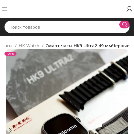
т часы
HK Watch
Смарт часы HK9 Ultra2 49 ммЧерные
-25%